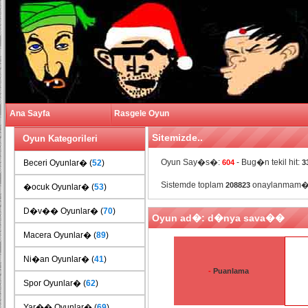
Ana Sayfa
Rasgele Oyun
Sitemizde..
Oyun Kategorileri
�leti�im
Oyun Say�s�:
- Bug�n tekil hit:
Beceri Oyunlar� (
52
)
604
3
Sistemde toplam
onaylanmam
208823
�ocuk Oyunlar� (
53
)
D�v�� Oyunlar� (
70
)
Oyun ad�: d�nya sava��
Macera Oyunlar� (
89
)
Ni�an Oyunlar� (
41
)
-
Puanlama
Spor Oyunlar� (
62
)
Yar�� Oyunlar� (
69
)