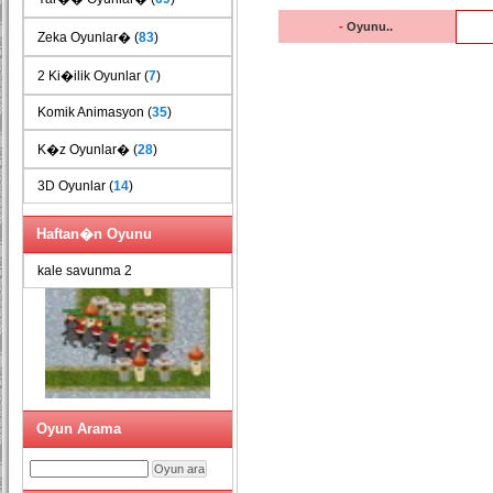
-
Oyunu..
Zeka Oyunlar� (
83
)
2 Ki�ilik Oyunlar (
7
)
Komik Animasyon (
35
)
K�z Oyunlar� (
28
)
3D Oyunlar (
14
)
Haftan�n Oyunu
kale savunma 2
Oyun Arama