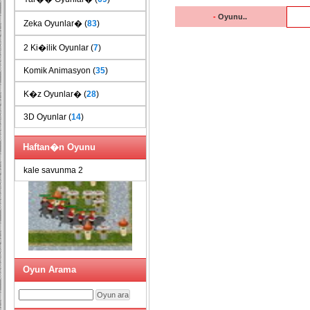
-
Oyunu..
Zeka Oyunlar� (
83
)
2 Ki�ilik Oyunlar (
7
)
Komik Animasyon (
35
)
K�z Oyunlar� (
28
)
3D Oyunlar (
14
)
Haftan�n Oyunu
kale savunma 2
Oyun Arama