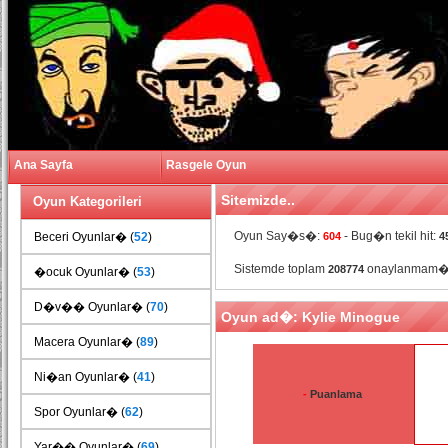
Ana Sayfa
Rasgele Oyun
Sitemizde..
Oyun Kategorileri
�leti�im
Oyun Say�s�:
- Bug�n tekil hit:
Beceri Oyunlar� (
52
)
604
4
Sistemde toplam
onaylanmam
208774
�ocuk Oyunlar� (
53
)
D�v�� Oyunlar� (
70
)
Oyun ad�: Kylie Minogue
Macera Oyunlar� (
89
)
Ni�an Oyunlar� (
41
)
-
Puanlama
Spor Oyunlar� (
62
)
Yar�� Oyunlar� (
69
)