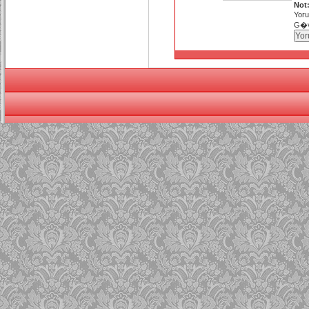
Not
Yoru
G�ve