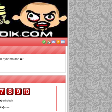
un oynamaktad�r.
�erindedir.
ki�isiniz!