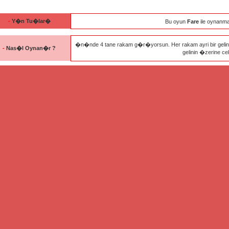
-
Y�n Tu�lar�
Bu oyun
Fare
ile oynanm
�n�nde 4 tane rakam g�r�yorsun. Her rakam ayri bir gelinlik od
-
Nas�l Oynan�r ?
gelinin �zerine ce
oyun
yeni oyunl
-
Oyun Etiketleri
de ki bu oyuna benzer di�er oyunlar..
Komik Suratlar
Pasta Yap
ya Manken
K�� Barbi
15640
kez
15580
kez
14347
kez
14068
kez
oynand�
oynand�
oynand�
oynand�
vis Giydir
Brad Pitt Giydir
Cheese Hunt
Orlando Bloom