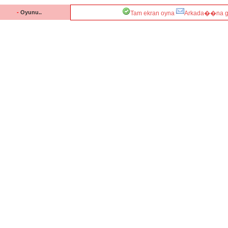
-
Oyunu..
Tam ekran oyna
Arkada��na 