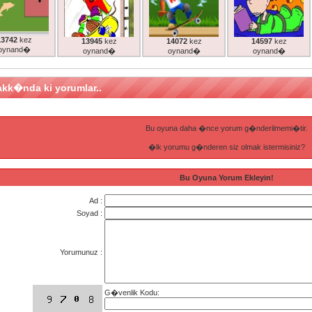
13742
kez
13945
kez
14072
kez
14597
kez
oynand�
oynand�
oynand�
oynand�
kk�nda ki yorumlar..
Bu oyuna daha �nce yorum g�nderilmemi�tir.
�lk yorumu g�nderen siz olmak istermisiniz?
Bu Oyuna Yorum Ekleyin!
Ad :
Soyad :
Yorumunuz :
G�venlik Kodu: