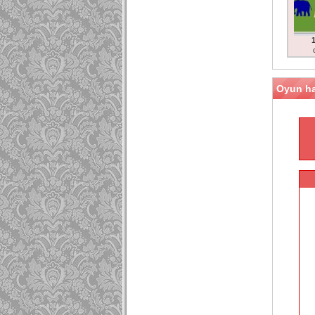
Oyun ha