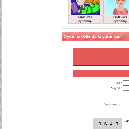
14600
kez
14605
kez
oynand�
oynand�
Oyun hakk�nda ki yorumlar..
Ad :
Soyad :
Yorumunuz :
G�ve