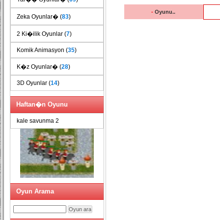
-
Oyunu..
Zeka Oyunlar� (
83
)
2 Ki�ilik Oyunlar (
7
)
Komik Animasyon (
35
)
K�z Oyunlar� (
28
)
3D Oyunlar (
14
)
Haftan�n Oyunu
kale savunma 2
Oyun Arama