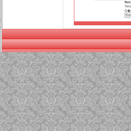
Not
Yoru
G�ve