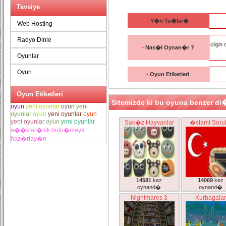
Tavsiye
-
Y�n Tu�lar�
Web Hosting
Radyo Dinle
cilgin
-
Nas�l Oynan�r ?
Oyunlar
Oyun
-
Oyun Etiketleri
Oyun Etiketleri
Sitemizde ki bu oyuna benzer di�
oyun
yeni oyunlar
oyun
yeni
oyunlar
oyun
yeni oyunlar
oyun
yeni oyunlar
oyun
yeni oyunlar
Sak�z Hayvanlar
�slami Sorul
a��klar� ilk bulu�maya
haz�rlay�n
14581
kez
14069
kez
oynand�
oynand�
Nightmares 3
Kurbagala