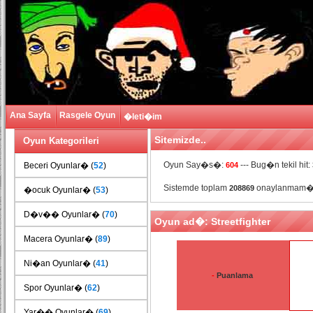
Ana Sayfa
Rasgele Oyun
�leti�im
Sitemizde..
Oyun Kategorileri
Oyun Say�s�:
--- Bug�n tekil hit:
Beceri Oyunlar� (
52
)
604
Sistemde toplam
onaylanmam
208869
�ocuk Oyunlar� (
53
)
D�v�� Oyunlar� (
70
)
Oyun ad�: Streetfighter
Macera Oyunlar� (
89
)
Ni�an Oyunlar� (
41
)
-
Puanlama
Spor Oyunlar� (
62
)
Yar�� Oyunlar� (
69
)