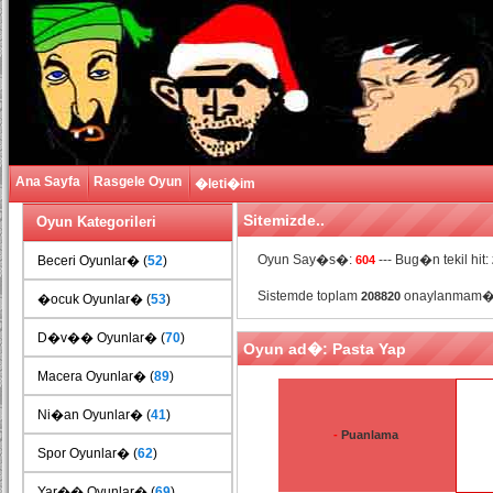
Ana Sayfa
Rasgele Oyun
�leti�im
Sitemizde..
Oyun Kategorileri
Oyun Say�s�:
--- Bug�n tekil hit:
Beceri Oyunlar� (
52
)
604
Sistemde toplam
onaylanmam
208820
�ocuk Oyunlar� (
53
)
D�v�� Oyunlar� (
70
)
Oyun ad�: Pasta Yap
Macera Oyunlar� (
89
)
Ni�an Oyunlar� (
41
)
-
Puanlama
Spor Oyunlar� (
62
)
Yar�� Oyunlar� (
69
)