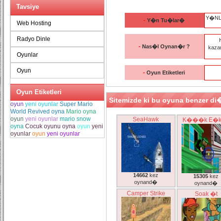
Tavsiye
Y�NLE
-
Y�n Tu�lar�
Web Hosting
Radyo Dinle
-
Nas�l Oynan�r ?
kazan
Oyunlar
Oyun
-
Oyun Etiketleri
Oyun Etiketleri
Sitemizde ki bu oyuna benzer di�
oyun
yeni oyunlar
Super Mario
World Revived oyna
Mario oyna
oyun
yeni oyunlar
mario snow
SeaHawk
K���k E�k
oyna
Cocuk oyunu oyna
oyun
yeni
oyunlar
oyun
yeni oyunlar
14662
kez
15305
kez
oynand�
oynand�
Camper Strike
Soak �t